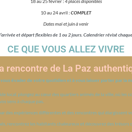
18 au 25 février :
4 places disponibles
10 au 24 avril :
COMPLET
Dates mai et juin à venir
’arrivée et départ flexibles de 1 ou 2 jours. Calendrier révisé chaqu
CE QUE VOUS ALLEZ VIVRE
la rencontre de La Paz authenti
à vous évader de votre quotidien et à vous laisser porter par la 
 local, plongez au cœur des quartiers animés de la ville, où les co
vos sens à chaque pas.
r des expériences différentes et des rencontres qui élargissent v
és, rencontrez les habitants chaleureux et découvrez des trésors 