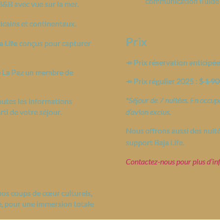
communication fluide 
B avec vue sur la mer.
cains et continentaux.
Prix
a Life
conçus pour capturer
↠ Prix réservation anticipé
 La Paz un membre de
↠ Prix régulier 2025 : $
1 90
*Séjour de 7 nuitées. En occupa
utes les informations
d’avion exclus.
rti de votre séjour.
Nous offrons aussi des nui
support Baja Life.
Contactez-nous pour plus d’in
nos coups de cœur culturels,
, pour une immersion totale