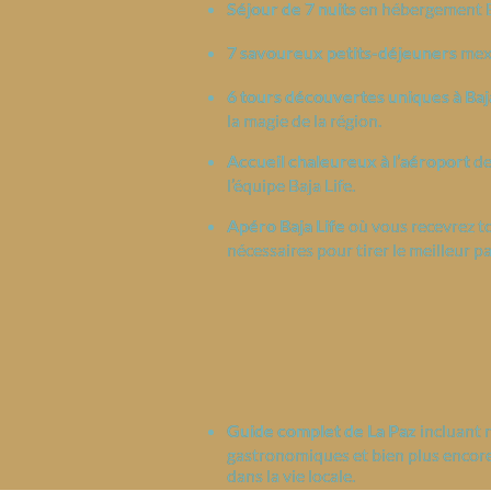
Séjour de 7 nuits
en hébergement B&
7 savoureux petits-déjeuners
mexi
6 tours découvertes uniques à Baj
la magie de la région.
Accueil chaleureux à l’aéroport
de
l’équipe Baja Life.
Apéro Baja Life
où vous recevrez to
nécessaires pour tirer le meilleur pa
Guide complet de La Paz
incluant 
gastronomiques et bien plus encore
dans la vie locale.