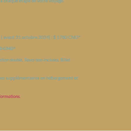
à chaque étape de votre voyage.
e ( avant 31 octobre 2024) : $ 1780 CND*
0 CND*
tion double. Taxes non-incluses. Billet
tées supplémentaires en hébergement et
formations.