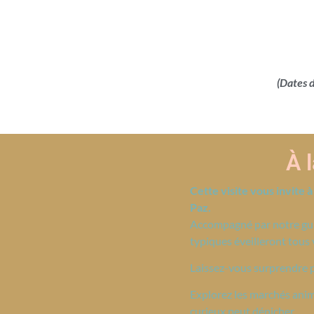
(Dates d
À 
Cette visite vous invite 
Paz.
Accompagné par notre guide
typiques éveilleront tous 
Laissez-vous surprendre pa
Explorez les marchés anim
curieux peut dénicher.