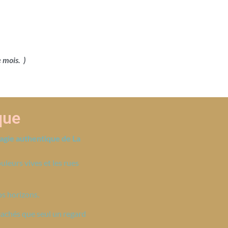
e mois. )
que
magie authentique de La
uleurs vives et les rues
os horizons.
cachés que seul un regard