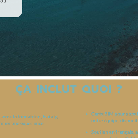
 où
ÇA INCLUT QUOI ?
Carte SIM pour appel
e
avec la fondatrice, Nataly,
notre équipe, disponi
nifier une expérience
Soutien en français, a