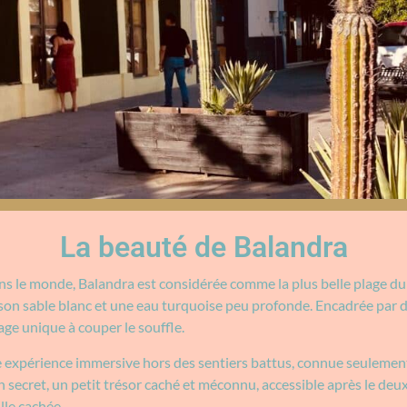
La beauté de Balandra
 le monde, Balandra est considérée comme la plus belle plage du
 son sable blanc et une eau turquoise peu profonde. Encadrée par d
age unique à couper le souffle.
expérience immersive hors des sentiers battus, connue seulement
secret, un petit trésor caché et méconnu, accessible après le deux
le cachée.